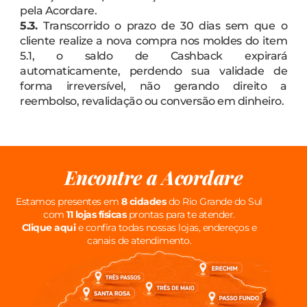
pela Acordare.
5.3.
Transcorrido o prazo de 30 dias sem que o
cliente realize a nova compra nos moldes do item
5.1, o saldo de Cashback expirará
automaticamente, perdendo sua validade de
forma irreversível, não gerando direito a
reembolso, revalidação ou conversão em dinheiro.
Encontre a Acordare
Estamos presentes em
8 cidades
do Rio Grande do Sul
com
11 lojas físicas
prontas para te atender.
Clique aqui
e confira todas nossas lojas, endereços e
canais de atendimento.