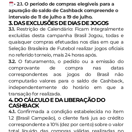
• 2.1. O período de compras elegíveis para a
apuração do saldo de Cashback compreende o
intervalo de 11 de julho a 19 de julho.
3. DAS EXCLUSÕES DE DIAS DE JOGOS
3.1.
Restrição de Calendário: Ficam integralmente
excluídas desta campanha Brasil Jogou, todas e
quaisquer compras efetuadas nos dias em que a
Seleção Brasileira de Futebol realizar jogos oficiais
no referido torneio, mais 24 horas após.
3.2.
O faturamento, o pedido ou a emissão do
comprovante de compra nas datas
correspondentes aos jogos do Brasil não
computarão valores para o saldo de Cashback,
independentemente do horário em que a
transação for realizada.
4. DO CÁLCULO E DA LIBERAÇÃO DO
CASHBACK
4.1.
Confirmada a condição estabelecida no item
1.2 (Brasil Campeão), o cliente fará jus ao crédito
correspondente a 10% (dez por cento) sobre o valor
total líquido das compras válidas realizadas no