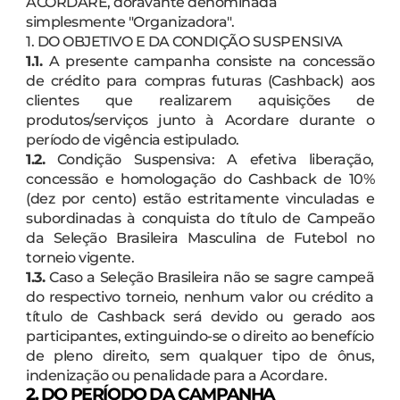
ACORDARE, doravante denominada
simplesmente "Organizadora".
1. DO OBJETIVO E DA CONDIÇÃO SUSPENSIVA
1.1.
A presente campanha consiste na concessão
de crédito para compras futuras (Cashback) aos
clientes que realizarem aquisições de
produtos/serviços junto à Acordare durante o
período de vigência estipulado.
1.2.
Condição Suspensiva: A efetiva liberação,
concessão e homologação do Cashback de 10%
(dez por cento) estão estritamente vinculadas e
subordinadas à conquista do título de Campeão
da Seleção Brasileira Masculina de Futebol no
torneio vigente.
1.3.
Caso a Seleção Brasileira não se sagre campeã
do respectivo torneio, nenhum valor ou crédito a
título de Cashback será devido ou gerado aos
participantes, extinguindo-se o direito ao benefício
de pleno direito, sem qualquer tipo de ônus,
indenização ou penalidade para a Acordare.
2. DO PERÍODO DA CAMPANHA