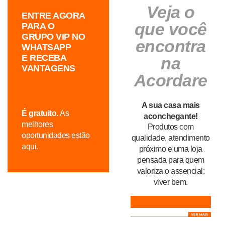
Veja o
ENTRE AGORA
que você
PARA O
GRUPO VIP NO
encontra
WHATSAPP
E RECEBA
na
VANTAGENS
Acordare
A sua casa mais
É gratuito.
As
aconchegante!
melhores
Produtos com
oportunidades estão
qualidade, atendimento
aqui.
próximo e uma loja
pensada para quem
valoriza o assencial:
viver bem.